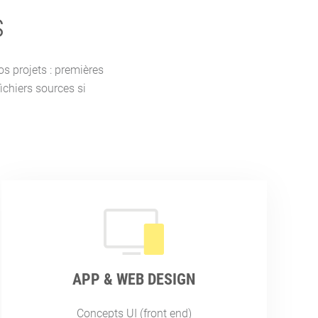
s
s projets : premières
fichiers sources si
APP & WEB DESIGN
Concepts UI (front end)